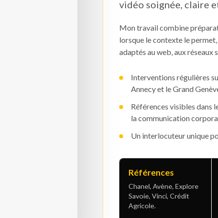
vidéo soignée, claire 
Mon travail combine préparat
lorsque le contexte le permet,
adaptés au web, aux réseaux s
Interventions régulières s
Annecy et le Grand Genèv
Références visibles dans le
la communication corpora
Un interlocuteur unique pou
Références
Chanel, Avène, Explore
Savoie, Vinci, Crédit
Agricole.