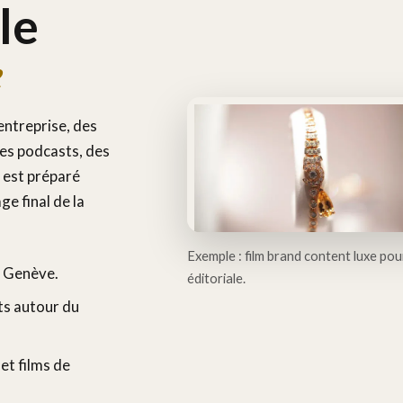
le
e
entreprise, des
des podcasts, des
 est préparé
age final de la
Exemple : film brand content luxe pour
e Genève.
éditoriale.
s autour du
et films de