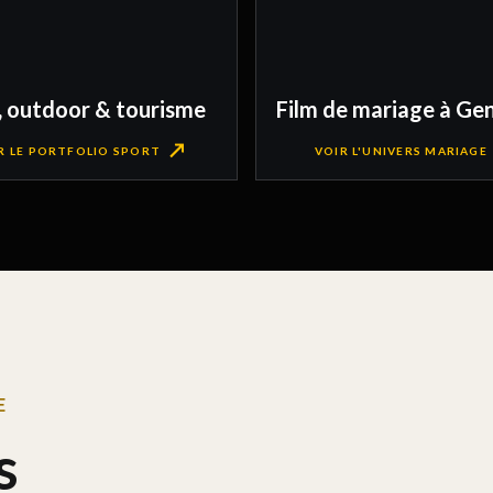
, outdoor & tourisme
Film de mariage à Ge
R LE PORTFOLIO SPORT
VOIR L'UNIVERS MARIAGE
E
s