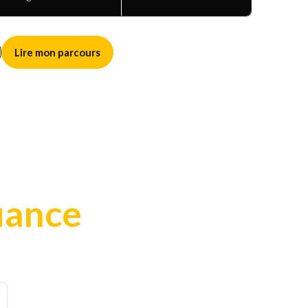
Lire mon parcours
iance