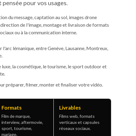
et pensée pour vos usages.
ion du message, captation au sol, images drone
 direction de l'image, montage et livraison de formats
ociaux ou à la communication interne.
ur l'arc lémanique, entre Genève, Lausanne, Montreux,
e.
 luxe, la cosmétique, le tourisme, le sport outdoor et
te.
r préparer, filmer, monter et finaliser votre vidéo.
Formats
Livrables
Film de marque,
Films web, formats
interview, aftermovie,
verticaux et capsules
sport, tourisme,
réseaux sociaux.
mariage.